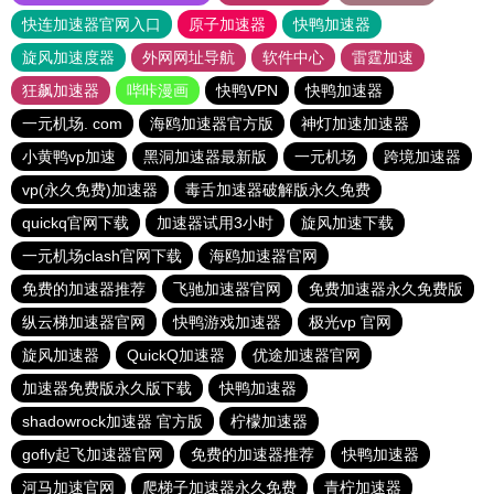
快连加速器官网入口
原子加速器
快鸭加速器
旋风加速度器
外网网址导航
软件中心
雷霆加速
狂飙加速器
哔咔漫画
快鸭VPN
快鸭加速器
一元机场. com
海鸥加速器官方版
神灯加速加速器
小黄鸭vp加速
黑洞加速器最新版
一元机场
跨境加速器
vp(永久免费)加速器
毒舌加速器破解版永久免费
quickq官网下载
加速器试用3小时
旋风加速下载
一元机场clash官网下载
海鸥加速器官网
免费的加速器推荐
飞驰加速器官网
免费加速器永久免费版
纵云梯加速器官网
快鸭游戏加速器
极光vp 官网
旋风加速器
QuickQ加速器
优途加速器官网
加速器免费版永久版下载
快鸭加速器
shadowrock加速器 官方版
柠檬加速器
gofly起飞加速器官网
免费的加速器推荐
快鸭加速器
河马加速官网
爬梯子加速器永久免费
青柠加速器