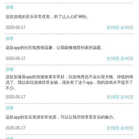
游客
这款游戏的音乐非常优美，听了让人心旷神怡。
2025-05-17
支持
[0]
反对
[0]
游客
这款app的社区氛围很温馨，让我能够感受到家的温暖。
2025-05-17
支持
[0]
反对
[0]
游客
这款加速器app的加速效果非常好，玩游戏再也不会出现卡顿、掉线的情
况了。我以前玩游戏经常会输，现在有了这个app，我的游戏水平提升了
不少。
2025-05-17
支持
[0]
反对
[0]
游客
这款app的音乐资源非常优质，可以让我尽情享受音乐的魅力。
2025-05-17
支持
[0]
反对
[0]
游客