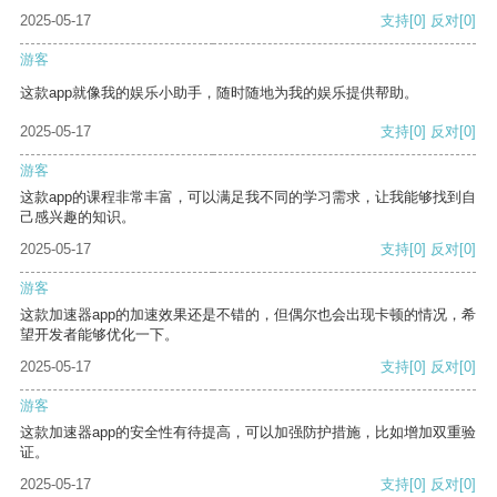
2025-05-17
支持
[0]
反对
[0]
游客
这款app就像我的娱乐小助手，随时随地为我的娱乐提供帮助。
2025-05-17
支持
[0]
反对
[0]
游客
这款app的课程非常丰富，可以满足我不同的学习需求，让我能够找到自
己感兴趣的知识。
2025-05-17
支持
[0]
反对
[0]
游客
这款加速器app的加速效果还是不错的，但偶尔也会出现卡顿的情况，希
望开发者能够优化一下。
2025-05-17
支持
[0]
反对
[0]
游客
这款加速器app的安全性有待提高，可以加强防护措施，比如增加双重验
证。
2025-05-17
支持
[0]
反对
[0]