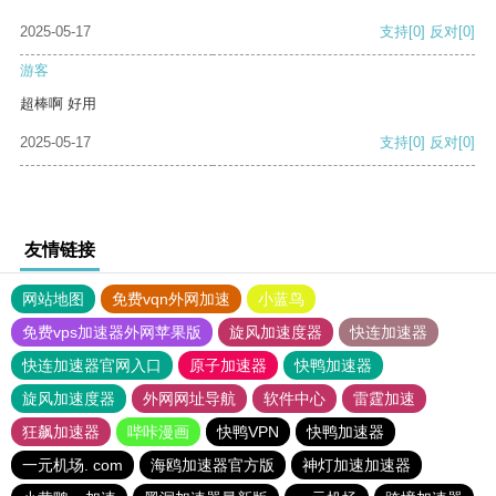
2025-05-17
支持
[0]
反对
[0]
游客
超棒啊 好用
2025-05-17
支持
[0]
反对
[0]
友情链接
网站地图
免费vqn外网加速
小蓝鸟
免费vps加速器外网苹果版
旋风加速度器
快连加速器
快连加速器官网入口
原子加速器
快鸭加速器
旋风加速度器
外网网址导航
软件中心
雷霆加速
狂飙加速器
哔咔漫画
快鸭VPN
快鸭加速器
一元机场. com
海鸥加速器官方版
神灯加速加速器