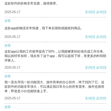
这款软件的价格非常实惠，值得推荐。
2025-05-17
支持
[0]
反对
[0]
游客
这款app的物流非常快捷，我下单后很快就能收到商品。
2025-05-17
支持
[0]
反对
[0]
游客
这款app让我的工作效率提高了50%，让我能够更轻松地完成工作任务。
我以前经常加班，现在有了这个app，我可以提前下班，有更多的时间陪
伴家人。
2025-05-17
支持
[0]
反对
[0]
游客
我一直在寻找一款功能强大、操作简单的办公软件，终于找到了它。这
款软件的功能非常强大，可以满足我日常办公的所有需求。操作也很简
单，即使是小白也能快速上手。
2025-05-17
支持
[0]
反对
[0]
游客