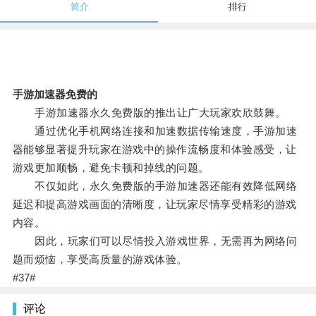
简介
排行
手游加速器免费的
手游加速器永久免费版的推出让广大玩家欢欣鼓舞。
通过优化手机网络连接和加速数据传输速度，手游加速
器能够显著提升玩家在游戏中的操作流畅度和体验感受，让
游戏更加顺畅，避免卡顿和掉线的问题。
不仅如此，永久免费版的手游加速器还能有效降低网络
延迟和提高游戏画面的清晰度，让玩家尽情享受精彩的游戏
内容。
因此，玩家们可以尽情投入游戏世界，无需再为网络问
题而烦恼，享受高质量的游戏体验。
#37#
评论