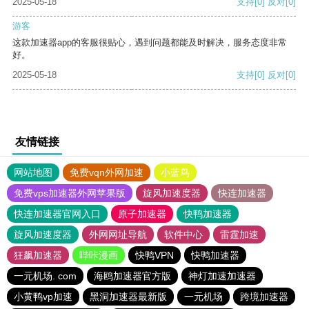
2025-05-18
支持
[0]
反对
[0]
游客
这款加速器app的客服很贴心，遇到问题都能及时解决，服务态度非常
好。
2025-05-18
支持
[0]
反对
[0]
友情链接
网站地图
免费vqn外网加速
小蓝鸟
免费vps加速器外网苹果版
旋风加速度器
快连加速器
快连加速器官网入口
原子加速器
快鸭加速器
旋风加速度器
外网网址导航
软件中心
雷霆加速
狂飙加速器
哔咔漫画
快鸭VPN
快鸭加速器
一元机场. com
海鸥加速器官方版
神灯加速加速器
小黄鸭vp加速
黑洞加速器最新版
一元机场
跨境加速器