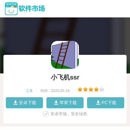
小飞机ssr
工具
|
时间：2025-05-18
|
安卓下载
苹果下载
PC下载
安卓市场，安全绿色