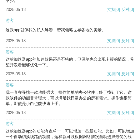
不少。
2025-05-18
支持
[0]
反对
[0]
游客
这款app就像我的私人导游，带我领略世界各地的美景。
2025-05-18
支持
[0]
反对
[0]
游客
这款加速器app的加速效果还是不错的，但偶尔也会出现卡顿的情况，希
望开发者能够优化一下。
2025-05-18
支持
[0]
反对
[0]
游客
我一直在寻找一款功能强大、操作简单的办公软件，终于找到了它。这
款软件的功能非常强大，可以满足我日常办公的所有需求。操作也很简
单，即使是小白也能快速上手。
2025-05-18
支持
[0]
反对
[0]
游客
这款加速器app的功能有点单一，可以增加一些新功能。比如，可以增加
一个自动切换线路的功能，这样就可以根据网络情况自动选择最优的线