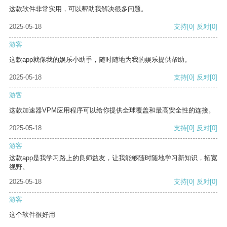
这款软件非常实用，可以帮助我解决很多问题。
2025-05-18
支持
[0]
反对
[0]
游客
这款app就像我的娱乐小助手，随时随地为我的娱乐提供帮助。
2025-05-18
支持
[0]
反对
[0]
游客
这款加速器VPM应用程序可以给你提供全球覆盖和最高安全性的连接。
2025-05-18
支持
[0]
反对
[0]
游客
这款app是我学习路上的良师益友，让我能够随时随地学习新知识，拓宽
视野。
2025-05-18
支持
[0]
反对
[0]
游客
这个软件很好用