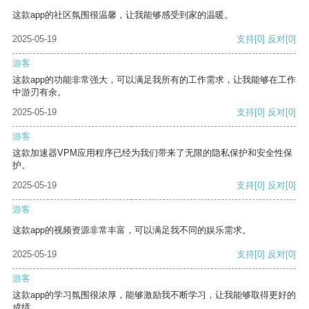
这款app的社区氛围很温馨，让我能够感受到家的温暖。
2025-05-19
支持
[0]
反对
[0]
游客
这款app的功能非常强大，可以满足我所有的工作需求，让我能够在工作
中游刃有余。
2025-05-19
支持
[0]
反对
[0]
游客
这款加速器VPM应用程序已经为我们带来了无限的隐私保护和安全性保
护。
2025-05-19
支持
[0]
反对
[0]
游客
这款app的视频资源非常丰富，可以满足我不同的娱乐需求。
2025-05-19
支持
[0]
反对
[0]
游客
这款app的学习氛围很浓厚，能够激励我不断学习，让我能够取得更好的
成绩。