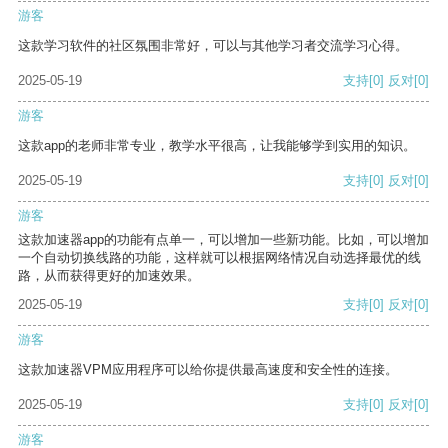
游客
这款学习软件的社区氛围非常好，可以与其他学习者交流学习心得。
2025-05-19
支持
[0]
反对
[0]
游客
这款app的老师非常专业，教学水平很高，让我能够学到实用的知识。
2025-05-19
支持
[0]
反对
[0]
游客
这款加速器app的功能有点单一，可以增加一些新功能。比如，可以增加
一个自动切换线路的功能，这样就可以根据网络情况自动选择最优的线
路，从而获得更好的加速效果。
2025-05-19
支持
[0]
反对
[0]
游客
这款加速器VPM应用程序可以给你提供最高速度和安全性的连接。
2025-05-19
支持
[0]
反对
[0]
游客