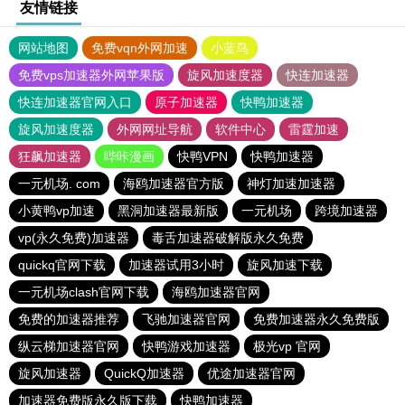
友情链接
网站地图
免费vqn外网加速
小蓝鸟
免费vps加速器外网苹果版
旋风加速度器
快连加速器
快连加速器官网入口
原子加速器
快鸭加速器
旋风加速度器
外网网址导航
软件中心
雷霆加速
狂飙加速器
哔咔漫画
快鸭VPN
快鸭加速器
一元机场. com
海鸥加速器官方版
神灯加速加速器
小黄鸭vp加速
黑洞加速器最新版
一元机场
跨境加速器
vp(永久免费)加速器
毒舌加速器破解版永久免费
quickq官网下载
加速器试用3小时
旋风加速下载
一元机场clash官网下载
海鸥加速器官网
免费的加速器推荐
飞驰加速器官网
免费加速器永久免费版
纵云梯加速器官网
快鸭游戏加速器
极光vp 官网
旋风加速器
QuickQ加速器
优途加速器官网
加速器免费版永久版下载
快鸭加速器