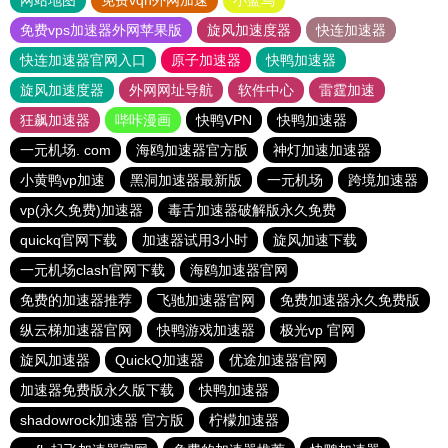
网站地图
免费vqn外网加速
小蓝鸟
免费vps加速器外网苹果版
旋风加速度器
快连加速器
快连加速器官网入口
原子加速器
快鸭加速器
旋风加速度器
外网网址导航
软件中心
雷霆加速
狂飙加速器
哔咔漫画
快鸭VPN
快鸭加速器
一元机场. com
海鸥加速器官方版
神灯加速加速器
小黄鸭vp加速
黑洞加速器最新版
一元机场
跨境加速器
vp(永久免费)加速器
毒舌加速器破解版永久免费
quickq官网下载
加速器试用3小时
旋风加速下载
一元机场clash官网下载
海鸥加速器官网
免费的加速器推荐
飞驰加速器官网
免费加速器永久免费版
纵云梯加速器官网
快鸭游戏加速器
极光vp 官网
旋风加速器
QuickQ加速器
优途加速器官网
加速器免费版永久版下载
快鸭加速器
shadowrock加速器 官方版
柠檬加速器