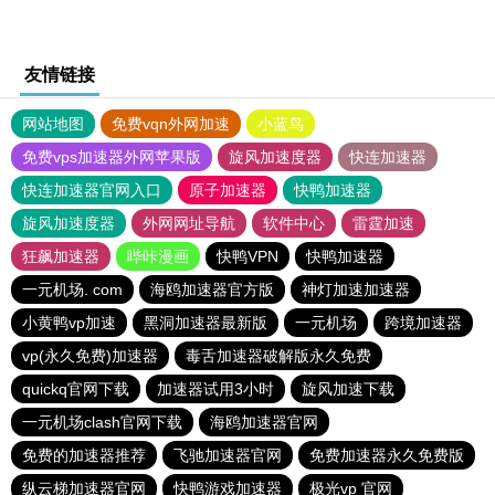
友情链接
网站地图
免费vqn外网加速
小蓝鸟
免费vps加速器外网苹果版
旋风加速度器
快连加速器
快连加速器官网入口
原子加速器
快鸭加速器
旋风加速度器
外网网址导航
软件中心
雷霆加速
狂飙加速器
哔咔漫画
快鸭VPN
快鸭加速器
一元机场. com
海鸥加速器官方版
神灯加速加速器
小黄鸭vp加速
黑洞加速器最新版
一元机场
跨境加速器
vp(永久免费)加速器
毒舌加速器破解版永久免费
quickq官网下载
加速器试用3小时
旋风加速下载
一元机场clash官网下载
海鸥加速器官网
免费的加速器推荐
飞驰加速器官网
免费加速器永久免费版
纵云梯加速器官网
快鸭游戏加速器
极光vp 官网