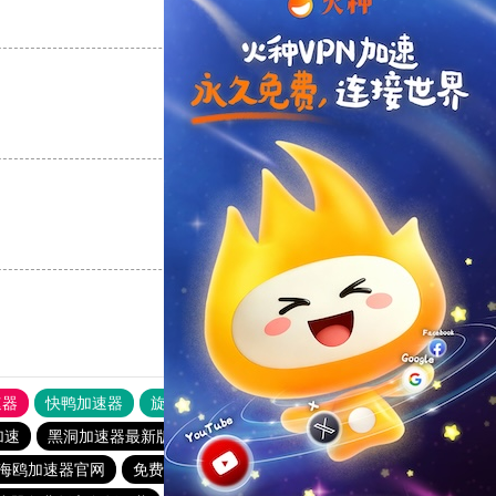
支持
[0]
反对
[0]
支持
[0]
反对
[0]
支持
[0]
反对
[0]
速器
快鸭加速器
旋风加速度器
外网网址导航
软件中心
加速
黑洞加速器最新版
一元机场
跨境加速器
海鸥加速器官网
免费的加速器推荐
飞驰加速器官网