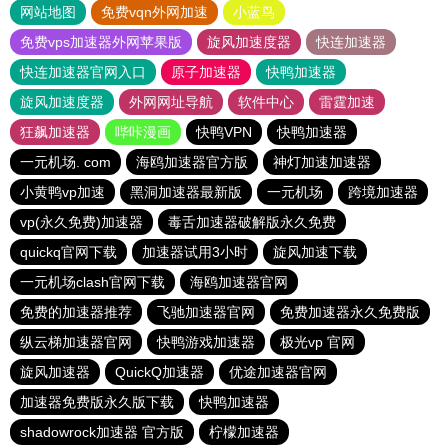
网站地图
免费vqn外网加速
小蓝鸟
免费vps加速器外网苹果版
旋风加速度器
快连加速器
快连加速器官网入口
原子加速器
快鸭加速器
旋风加速度器
外网网址导航
软件中心
雷霆加速
狂飙加速器
哔咔漫画
快鸭VPN
快鸭加速器
一元机场. com
海鸥加速器官方版
神灯加速加速器
小黄鸭vp加速
黑洞加速器最新版
一元机场
跨境加速器
vp(永久免费)加速器
毒舌加速器破解版永久免费
quickq官网下载
加速器试用3小时
旋风加速下载
一元机场clash官网下载
海鸥加速器官网
免费的加速器推荐
飞驰加速器官网
免费加速器永久免费版
纵云梯加速器官网
快鸭游戏加速器
极光vp 官网
旋风加速器
QuickQ加速器
优途加速器官网
加速器免费版永久版下载
快鸭加速器
shadowrock加速器 官方版
柠檬加速器