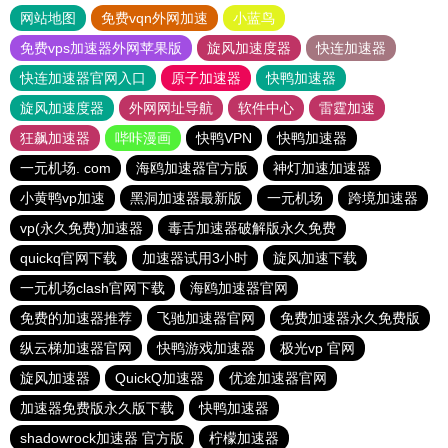
网站地图
免费vqn外网加速
小蓝鸟
免费vps加速器外网苹果版
旋风加速度器
快连加速器
快连加速器官网入口
原子加速器
快鸭加速器
旋风加速度器
外网网址导航
软件中心
雷霆加速
狂飙加速器
哔咔漫画
快鸭VPN
快鸭加速器
一元机场. com
海鸥加速器官方版
神灯加速加速器
小黄鸭vp加速
黑洞加速器最新版
一元机场
跨境加速器
vp(永久免费)加速器
毒舌加速器破解版永久免费
quickq官网下载
加速器试用3小时
旋风加速下载
一元机场clash官网下载
海鸥加速器官网
免费的加速器推荐
飞驰加速器官网
免费加速器永久免费版
纵云梯加速器官网
快鸭游戏加速器
极光vp 官网
旋风加速器
QuickQ加速器
优途加速器官网
加速器免费版永久版下载
快鸭加速器
shadowrock加速器 官方版
柠檬加速器