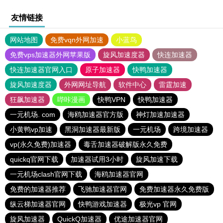
友情链接
网站地图
免费vqn外网加速
小蓝鸟
免费vps加速器外网苹果版
旋风加速度器
快连加速器
快连加速器官网入口
原子加速器
快鸭加速器
旋风加速度器
外网网址导航
软件中心
雷霆加速
狂飙加速器
哔咔漫画
快鸭VPN
快鸭加速器
一元机场. com
海鸥加速器官方版
神灯加速加速器
小黄鸭vp加速
黑洞加速器最新版
一元机场
跨境加速器
vp(永久免费)加速器
毒舌加速器破解版永久免费
quickq官网下载
加速器试用3小时
旋风加速下载
一元机场clash官网下载
海鸥加速器官网
免费的加速器推荐
飞驰加速器官网
免费加速器永久免费版
纵云梯加速器官网
快鸭游戏加速器
极光vp 官网
旋风加速器
QuickQ加速器
优途加速器官网