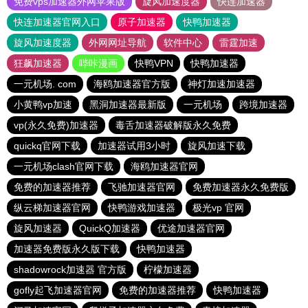
免费vps加速器外网苹果版
旋风加速度器
快连加速器
快连加速器官网入口
原子加速器
快鸭加速器
旋风加速度器
外网网址导航
软件中心
雷霆加速
狂飙加速器
哔咔漫画
快鸭VPN
快鸭加速器
一元机场. com
海鸥加速器官方版
神灯加速加速器
小黄鸭vp加速
黑洞加速器最新版
一元机场
跨境加速器
vp(永久免费)加速器
毒舌加速器破解版永久免费
quickq官网下载
加速器试用3小时
旋风加速下载
一元机场clash官网下载
海鸥加速器官网
免费的加速器推荐
飞驰加速器官网
免费加速器永久免费版
纵云梯加速器官网
快鸭游戏加速器
极光vp 官网
旋风加速器
QuickQ加速器
优途加速器官网
加速器免费版永久版下载
快鸭加速器
shadowrock加速器 官方版
柠檬加速器
gofly起飞加速器官网
免费的加速器推荐
快鸭加速器