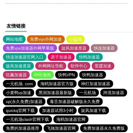
友情链接
网站地图
免费vqn外网加速
小蓝鸟
免费vps加速器外网苹果版
旋风加速度器
快连加速器
快连加速器官网入口
原子加速器
快鸭加速器
旋风加速度器
外网网址导航
软件中心
雷霆加速
狂飙加速器
哔咔漫画
快鸭VPN
快鸭加速器
一元机场. com
海鸥加速器官方版
神灯加速加速器
小黄鸭vp加速
黑洞加速器最新版
一元机场
跨境加速器
vp(永久免费)加速器
毒舌加速器破解版永久免费
quickq官网下载
加速器试用3小时
旋风加速下载
一元机场clash官网下载
海鸥加速器官网
免费的加速器推荐
飞驰加速器官网
免费加速器永久免费版