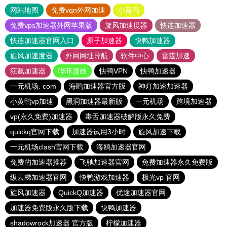
网站地图
免费vqn外网加速
小蓝鸟
免费vps加速器外网苹果版
旋风加速度器
快连加速器
快连加速器官网入口
原子加速器
快鸭加速器
旋风加速度器
外网网址导航
软件中心
雷霆加速
狂飙加速器
哔咔漫画
快鸭VPN
快鸭加速器
一元机场. com
海鸥加速器官方版
神灯加速加速器
小黄鸭vp加速
黑洞加速器最新版
一元机场
跨境加速器
vp(永久免费)加速器
毒舌加速器破解版永久免费
quickq官网下载
加速器试用3小时
旋风加速下载
一元机场clash官网下载
海鸥加速器官网
免费的加速器推荐
飞驰加速器官网
免费加速器永久免费版
纵云梯加速器官网
快鸭游戏加速器
极光vp 官网
旋风加速器
QuickQ加速器
优途加速器官网
加速器免费版永久版下载
快鸭加速器
shadowrock加速器 官方版
柠檬加速器