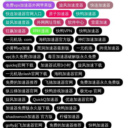
免费vps加速器外网苹果版
旋风加速度器
快连加速器
快连加速器官网入口
原子加速器
快鸭加速器
旋风加速度器
外网网址导航
软件中心
雷霆加速
狂飙加速器
哔咔漫画
快鸭VPN
快鸭加速器
一元机场. com
海鸥加速器官方版
神灯加速加速器
小黄鸭vp加速
黑洞加速器最新版
一元机场
跨境加速器
vp(永久免费)加速器
毒舌加速器破解版永久免费
quickq官网下载
加速器试用3小时
旋风加速下载
一元机场clash官网下载
海鸥加速器官网
免费的加速器推荐
飞驰加速器官网
免费加速器永久免费版
纵云梯加速器官网
快鸭游戏加速器
极光vp 官网
旋风加速器
QuickQ加速器
优途加速器官网
加速器免费版永久版下载
快鸭加速器
shadowrock加速器 官方版
柠檬加速器
gofly起飞加速器官网
免费的加速器推荐
快鸭加速器