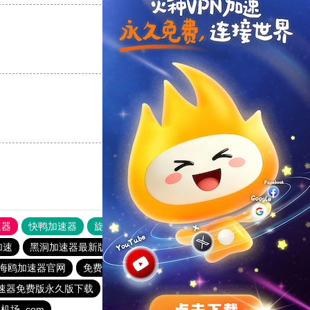
支持
[0]
反对
[0]
支持
[0]
反对
[0]
速器
快鸭加速器
旋风加速度器
外网网址导航
软件中心
加速
黑洞加速器最新版
一元机场
跨境加速器
海鸥加速器官网
免费的加速器推荐
飞驰加速器官网
速器免费版永久版下载
快鸭加速器
shadowrock加速器 官方版
机场. com