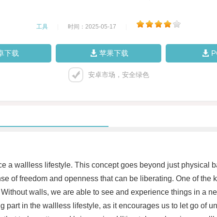
工具
|
时间：2025-05-17
|
卓下载
苹果下载
安卓市场，安全绿色
race a wallless lifestyle. This concept goes beyond just physica
se of freedom and openness that can be liberating. One of the key 
ithout walls, we are able to see and experience things in a ne
part in the wallless lifestyle, as it encourages us to let go of u