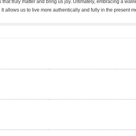
 that truly matter and bring us joy. Ultimately, embracing a walll
It allows us to live more authentically and fully in the present
。