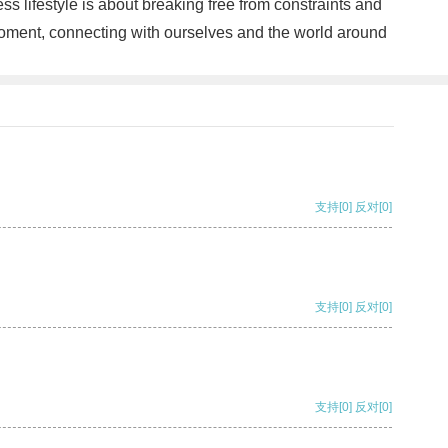
ess lifestyle is about breaking free from constraints and
 moment, connecting with ourselves and the world around
支持
[0]
反对
[0]
支持
[0]
反对
[0]
支持
[0]
反对
[0]