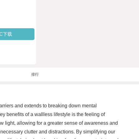
PC下载
排行
l barriers and extends to breaking down mental
benefits of a wallless lifestyle is the feeling of
w light, allowing for a greater sense of awareness and
nnecessary clutter and distractions. By simplifying our