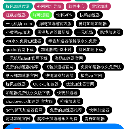
旋风加速度器
外网网址导航
软件中心
雷霆加速
狂飙加速器
哔咔漫画
快鸭VPN
快鸭加速器
一元机场. com
海鸥加速器官方版
神灯加速加速器
小黄鸭vp加速
黑洞加速器最新版
一元机场
跨境加速器
vp(永久免费)加速器
毒舌加速器破解版永久免费
quickq官网下载
加速器试用3小时
旋风加速下载
一元机场clash官网下载
海鸥加速器官网
免费的加速器推荐
飞驰加速器官网
免费加速器永久免费版
纵云梯加速器官网
快鸭游戏加速器
极光vp 官网
旋风加速器
QuickQ加速器
优途加速器官网
加速器免费版永久版下载
快鸭加速器
shadowrock加速器 官方版
柠檬加速器
gofly起飞加速器官网
免费的加速器推荐
快鸭加速器
河马加速官网
爬梯子加速器永久免费
青柠加速器
一元机场. com